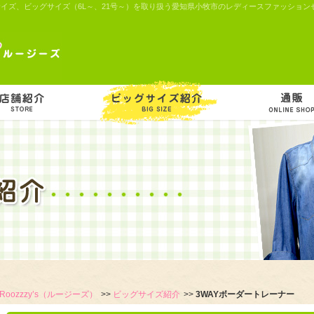
サイズ、ビッグサイズ（6L～、21号～）を取り扱う愛知県小牧市のレディースファッションセレ
Roozzzy’s（ルージーズ）
ビッグサイズ紹介
3WAYボーダートレーナー