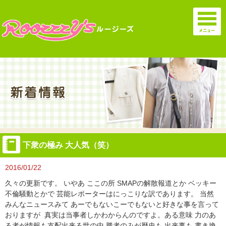
下衆の極み 大人気（笑）
2016/01/22
久々の更新です。 いやあ ここの所 SMAPの解散報道とか ベッキー
不倫騒動とかで 芸能レポーターはにっこりな訳であります。 当然
みんなニュースみて あーでもないこーでもないと好きな事を言って
おりますが 真実は当事者しかわからんのですよ。ある意味 力のあ
る者が情報も支配出来る世の中 勝者のみが歴史も 出来事も 書き換