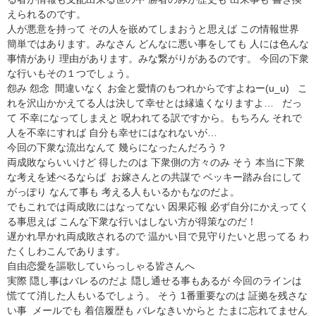
えられるのです。
人が悪意を持って その人を嵌めてしまおうと思えば この情報世界
簡単ではあります。みなさん どんなに悪い事をしても 人には色んな
事情があり 理由があります。みな繋がりがあるのです。 今回の下衆
な行いもその１つでしょう。
怨み 怨念 間違いなく お金と愛情のもつれからですよねー(u_u) こ
れを沢山かかえてる人は決して幸せとは縁遠くなりますよ… だっ
て 不幸になってしまえと 呪われてる訳ですから。もちろん それで
人を不幸にすれば 自分も幸せにはなれないが…
今回の下衆な流出なんて 幾らになったんだろう？
両成敗ならいいけど 得したのは 下衆側の方々のみ そう 本当に下衆
な考えを述べるならば お嫁さんとの共謀で ベッキー踏み台にして
がっぽり なんて事も 考える人もいるかもなのだよ。
でもこれでは両成敗にはなってない 因果応報 必ず自分にかえってく
る事思えば こんな下衆な行いはしない方が得策なのだ！
遅かれ早かれ両成敗されるので 温かい目で見守りたいと思ってる わ
たくしわこんであります。
自由恋愛を謳歌していらっしゃる皆さんへ
実際 隠し事はバレるのだよ 隠し通せる事もあるが 今回のラインは
慌てて消した人もいるでしょう。 そう 1番重要なのは 証拠を残さな
い事 メールでも 着信履歴も バレなきいからと たまに忘れてません